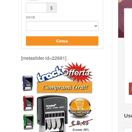
$
DOVE
Cerca
[metaslider id=22681] .
.
Us