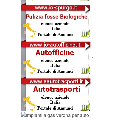
.
.
.