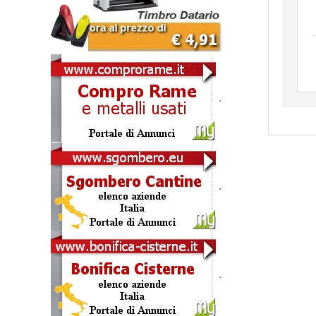
.
.
.