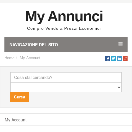
My Annunci
Compro Vendo a Prezzi Economici
NAVIGAZIONE DEL SITO
Home
My Account
Cerca
My Account