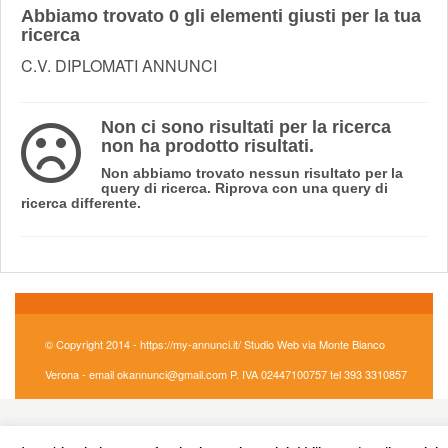
Abbiamo trovato
0
gli elementi giusti per la tua
ricerca
C.V. DIPLOMATI ANNUNCI
Non ci sono risultati per la ricerca
non ha prodotto risultati.
Non abbiamo trovato nessun risultato per la
query di ricerca. Riprova con una query di
ricerca differente.
© Copyright 2014 - https://my-annunci.it/ Studio Web via Monte Bianco
Verona - email okannunci@gmail.com P. IVA 02447100757 tel 393 3310857