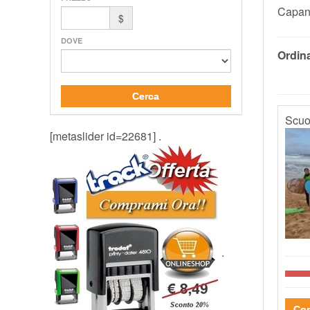
Capann
$
DOVE
Ordina
Cerca
Scuol
[metaslider id=22681] .
.
Con