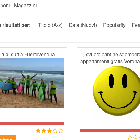
oni - Magazzini
 risultati per:
Titolo (A-z)
Data (Nuovi)
Popularity
Fea
a di surf a Fuerteventura
:-) svuoto cantine sgomber
appartamenti gratis Verona
tinua