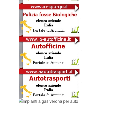
.
.
.