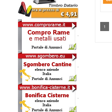
1
.
.
.