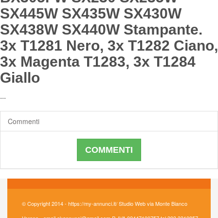
SX445W SX435W SX430W
SX438W SX440W Stampante.
3x T1281 Nero, 3x T1282 Ciano,
3x Magenta T1283, 3x T1284
Giallo
...
Commenti
COMMENTI
© Copyright 2014 - https://my-annunci.it/ Studio Web via Monte Bianco
Verona - email okannunci@gmail.com P. IVA 02447100757 tel 393 3310857