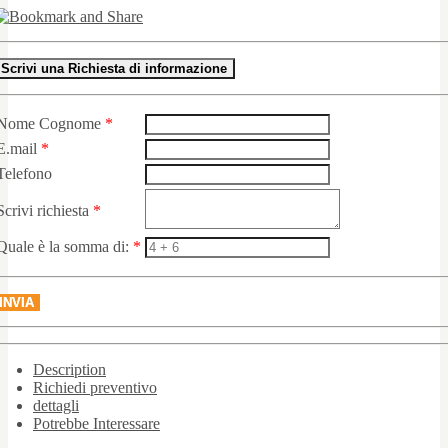
Scrivi una Richiesta di informazione
Nome Cognome
*
E.mail
*
Telefono
Scrivi richiesta
*
Quale è la somma di:
*
INVIA
Description
Richiedi preventivo
dettagli
Potrebbe Interessare