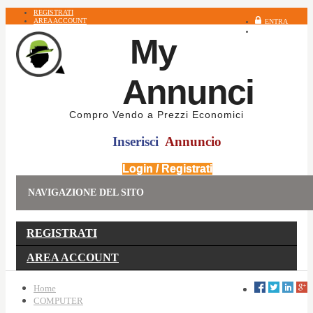
REGISTRATI
AREA ACCOUNT
ENTRA
REGISTRATI
My
Annunci
Compro Vendo a Prezzi Economici
Inserisci
Annuncio
Login / Registrati
NAVIGAZIONE DEL SITO
REGISTRATI
AREA ACCOUNT
Home
COMPUTER