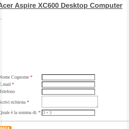
Acer Aspire XC600 Desktop Computer
..
Nome Cognome
*
E.mail
*
Telefono
Scrivi richiesta
*
Quale è la somma di:
*
INVIA