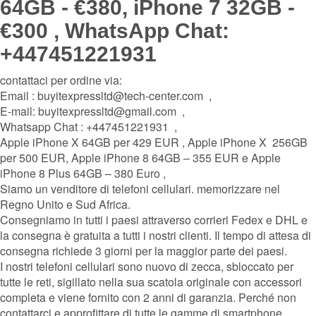
64GB - €380, iPhone 7 32GB -
€300 , WhatsApp Chat:
+447451221931
contattaci per ordine via:
Email : buyitexpressltd@tech-center.com ,
E-mail: buyitexpressltd@gmail.com ,
Whatsapp Chat : +447451221931 ,
Apple iPhone X 64GB per 429 EUR , Apple iPhone X 256GB
per 500 EUR, Apple iPhone 8 64GB – 355 EUR e Apple
iPhone 8 Plus 64GB – 380 Euro ,
Siamo un venditore di telefoni cellulari. memorizzare nel
Regno Unito e Sud Africa.
Consegniamo in tutti i paesi attraverso corrieri Fedex e DHL e
la consegna è gratuita a tutti i nostri clienti. Il tempo di attesa di
consegna richiede 3 giorni per la maggior parte dei paesi.
I nostri telefoni cellulari sono nuovo di zecca, sbloccato per
tutte le reti, sigillato nella sua scatola originale con accessori
completa e viene fornito con 2 anni di garanzia. Perché non
contattarci e approfittare di tutte le gamme di smartphone