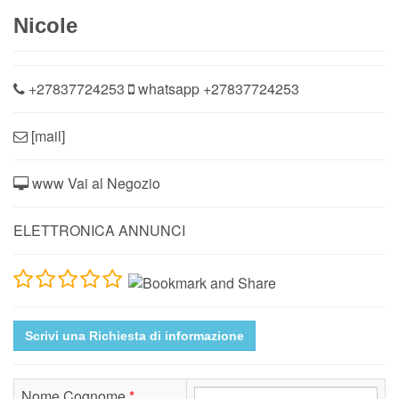
Nicole
+27837724253
whatsapp
+27837724253
[mail]
www Vai al Negozio
ELETTRONICA ANNUNCI
Scrivi una Richiesta di informazione
Nome Cognome
*