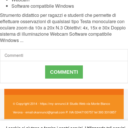
Software compatibile Windows
Strumento didattico per ragazzi e studenti che permette di
effettuare osservazioni di qualsiasi tipo Testa monoculare con
oculare zoom da 10x a 20x N.3 Obiettivi: 4x, 15x e 30x Doppio
sistema di illuminazione Webcam Software compatibile
Windows ...
Commenti
COMMENTI
© Copyright 2014 - https://my-annunci.it/ Studio Web via Monte Bianco
Verona - email okannunci@gmail.com P. IVA 02447100757 tel 393 3310857
I cookie ci aiutano a fornire i nostri servizi. Utilizzando tali servizi,