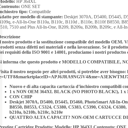
Modello:
HP 364XL
Contenuto:
ONE SET
nchiostro tipo:
Compatibile
Adatto per modello di stampante:
Deskjet 3070A, D5400, D5445, D54
B109q, e-All-In-One B110a, B110c, B110d , B110e, B110f B8550, B
510, 7510 and Plus All-In-One, B209, B209a, B209b, B209c, e All-I
Descrizione
l nostro prodotto e la sostituzione compatibile del modello OEM. Vie
rodotti senza difetti nei materiali e nella lavorazione. Se il prodo
ei requisiti della ISO 9001 e 14001, produciamo i nostri productss
Si informa che questo prodotto e MODELLO COMPATIBILE,
isita il nostro negozio per altri prodotti, si potrebbe aver bisogno:
ie=UTF8&marketplaceID=APJ6JRA9NG5V4&me=A3EKWTM
Nuovo e di alta capacita cartuccia d’inchiostro compatibili c
1 x NON OEM 364XL BLACK (NO PHOTO BLACK!), 1 
CON CHIP
Deskjet 3070A, D5400, D5445, D5460, PhotoSmart All-In-One,
B8550, B8553, C5324, C5380, C5383, C5390, C6324, C6380, D
b210a, b210b, b210c, b210e
QUATTRO ALTA CAPACIT? NON-OEM CARTUCCE DI
Prestige Cartridge Prodotto: Modello: HP 364XLContenuto: ONE S