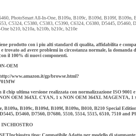
60, PhotoSmart All-In-One, B109a, B109c, B109d, B109f, B109n, B0
8553, C5324, C5380, C5383, C5390, C6324, C6380, D5445, D5460, D
n-One b210, b210a, b210b, b210c, b210e
ne prodotto con i piu alti standard di qualita, affidabilita e compa
tto e trovato ad avere problemi in circostanza normale, la domanda di
 con il 100% di nuovi componenti.
 NON-OEM
http://www.amazon.it/gp/browse.html?
J701MW
on il chip ultima versione realizzata con normalizzazione ISO 9001
x NON OEM 364XL CYAN, 1 x NON OEM 364XL MAGENTA, 
 B109a, B109c, B109d, B109f, B109n, B010, B210 Special Edition,
5445, D5460, D7560, D7680, 5510, 5514, 5515, 6510, 7510 and Plu
 INCHIOSTRO
ETInchiostro tipo: Compatibile Adatto per modello di stampante