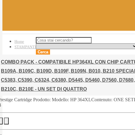
Home
STAMPANTI
Cerca
COMBO PACK - COMPATIBILE HP364XL CON CHIP CARTU
B109A, B109C, B109D, B109F, B109N, B010, B210 SPECIA
C5383, C5390, C6324, C6380, D5445, D5460, D7560, D7680
B210C, B210E - UN SET DI QUATTRO
restige Cartridge Prodotto: Modello: HP 364XLContenuto: ONE SETIn
B