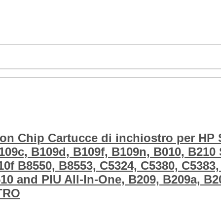
 Chip Cartucce di inchiostro per HP S
09c, B109d, B109f, B109n, B010, B210 S
10f B8550, B8553, C5324, C5380, C5383,
510 and PIU All-In-One, B209, B209a, B2
TTRO