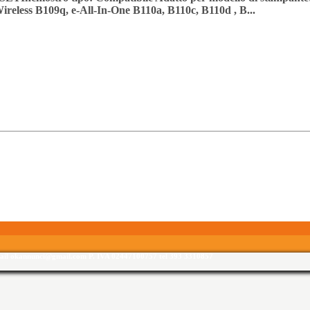
reless B109q, e-All-In-One B110a, B110c, B110d , B...
email okannunci@gmail.com P. IVA 02447100757 tel 393 3310857