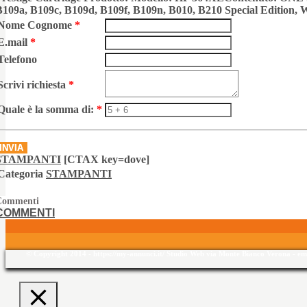
109a, B109c, B109d, B109f, B109n, B010, B210 Special Edition, Wi
Nome Cognome
*
E.mail
*
Telefono
Scrivi richiesta
*
Quale è la somma di:
*
INVIA
STAMPANTI
[CTAX key=dove]
Categoria
STAMPANTI
Commenti
COMMENTI
© Copyright 2014 - https://my-annunci.it/ Studio Web via Monte Bianco Verona - 