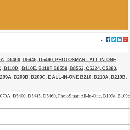
 D5400, D5445, D5460, PHOTOSMART ALL-IN-ONE,
B110D , B110E, B110F B8550, B8553, C5324, C5380,
 B209A, B209B, B209C, E ALL-IN-ONE B210, B210A, B210B,
t 3070A, D5400, D5445, D5460, PhotoSmart All-In-One, B109a, B109c