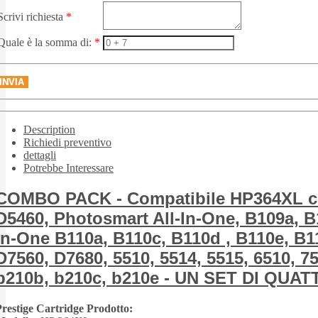
Scrivi richiesta
*
Quale è la somma di:
*
INVIA
Description
Richiedi preventivo
dettagli
Potrebbe Interessare
COMBO PACK - Compatibile HP364XL con
D5460, Photosmart All-In-One, B109a, B1
In-One B110a, B110c, B110d , B110e, B1
D7560, D7680, 5510, 5514, 5515, 6510, 7
b210b, b210c, b210e - UN SET DI QUA
restige Cartridge Prodotto: