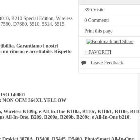
396 Visite
10, B210 Special Edition, Wireless
0 Commenti
7560, D7680, 5510, 5514, 5515,
Print this page
tibilita. Garantiamo i nostri
 un ritorno e accettabile. Rispetto
+ FAVORITI
Leave Feedback
 e ISO 140001
1 x NON OEM 364XL YELLOW
 Wireless B109q, e-All-In-One B110a, B110c, B110d , B110e, B110
s All-In-One, B209, B209a, B209b, B209c, e All-In-One b210,
: Deskjet 3070A, D5400, D5445, D5460, PhotoSmart All-In-One,