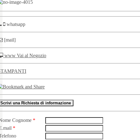
whatsapp
[mail]
www Vai al Negozio
STAMPANTI
Scrivi una Richiesta di informazione
Nome Cognome
*
E.mail
*
Telefono