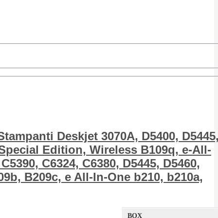
tampanti Deskjet 3070A, D5400, D5445
pecial Edition, Wireless B109q, e-All-
 C5390, C6324, C6380, D5445, D5460,
09b, B209c, e All-In-One b210, b210a,
BOX