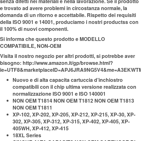
senza difetti nei materiali e nella lavorazione. Se il prodotto
e trovato ad avere problemi in circostanza normale, la
domanda di un ritorno e accettabile. Rispetto dei requisiti
della ISO 9001 e 14001, produciamo i nostri productss con
il 100% di nuovi componenti.
Si informa che questo prodotto e MODELLO
COMPATIBILE, NON-OEM
Visita il nostro negozio per altri prodotti, si potrebbe aver
bisogno:
http://www.amazon.it/gp/browse.html?
ie=UTF8&marketplaceID=APJ6JRA9NG5V4&me=A3EKW
Nuovo e di alta capacita cartuccia d’inchiostro
compatibili con il chip ultima versione realizzata con
normalizzazione ISO 9001 e ISO 140001
NON OEM T1814 NON OEM T1812 NON OEM T1813
NON OEM T1811
XP-102, XP-202, XP-205, XP-212, XP-215, XP-30, XP-
302, XP-305, XP-312, XP-315, XP-402, XP-405, XP-
405WH, XP-412, XP-415
18XL Series