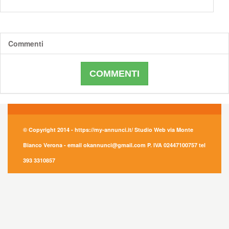
Commenti
COMMENTI
© Copyright 2014 - https://my-annunci.it/ Studio Web via Monte
Bianco Verona - email okannunci@gmail.com P. IVA 02447100757 tel
393 3310857