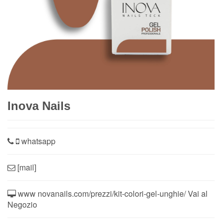
Inova Nails
whatsapp
[mail]
www
novanails.com/prezzi/kit-colori-gel-unghie/
Vai al
Negozio