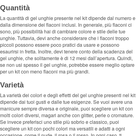
Quantità
La quantità di gel unghie presente nel kit dipende dal numero e
dalla dimensione dei flaconi inclusi. In generale, più flaconi ci
sono, più possibilità hai di cambiare colore e stile delle tue
unghie. Tuttavia, devi anche considerare che i flaconi troppo
piccoli possono essere poco pratici da usare e possono
esaurirsi in fretta. Inoltre, devi tenere conto della scadenza del
gel unghie, che solitamente è di 12 mesi dall’apertura. Quindi,
se non usi spesso il gel unghie, potrebbe essere meglio optare
per un kit con meno flaconi ma più grandi.
Varietà
La varietà dei colori e degli effetti del gel unghie presenti nel kit
dipende dai tuoi gusti e dalle tue esigenze. Se vuoi avere una
manicure sempre diversa e originale, puoi scegliere un kit con
molti colori diversi, magari anche con glitter, perle o cromature.
Se invece preferisci uno stile più sobrio e classico, puoi
scegliere un kit con pochi colori ma versatili e adatti a ogni
occasione, come il nude, il rosa o il rosso. In ogni caso, ti