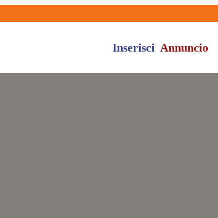
Inserisci
Annuncio