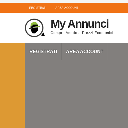
REGISTRATI
AREA ACCOUNT
My Annunci
Compro Vendo a Prezzi Economici
REGISTRATI
AREA ACCOUNT