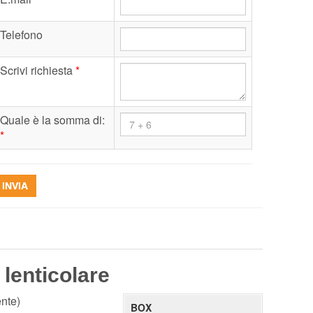
Telefono
Scrivi richiesta
*
Quale è la somma di:
*
INVIA
lenticolare
ente)
BOX