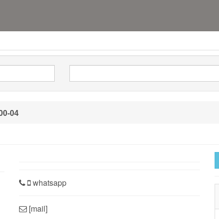
0-04
whatsapp
[mail]