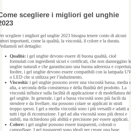
Come scegliere i migliori gel unghie
2023
er scegliere i migliori gel unghie 2023 bisogna tenere conto di alcuni
attori importanti, come la qualità, la viscosità, il colore e la durata.
ediamoli nel dettaglio:
Qualità:
i gel unghie devono essere di buona qualità, cioè
formulati con ingredienti sicuri e certificati, che non danneggino l
unghie naturali e che garantiscano una buona aderenza e copertur
Inoltre, i gel unghie devono essere compatibili con la lampada U
o LED che si utilizza per l’indurimento.
Viscosità:
i gel unghie possono avere una viscosità bassa, media 
alta, a seconda della consistenza e della fluidità del prodotto. La
viscosità influisce sulla facilità di applicazione e di modellatura de
gel unghie. In generale, i gel a bassa viscosità sono più facili da
stendere e da livellare, ma possono colare se applicati in strati
troppo spessi. I gel a media viscosità sono i più versatili e adatti a
tutti i tipi di ricostruzione. I gel ad alta viscosità sono più densi e
stabili, ma richiedono più abilità e precisione per essere applicati.
Colore:
i gel unghie possono essere trasparenti, colorati o
camouflage. I gel trasparenti sono ideali per creare una base