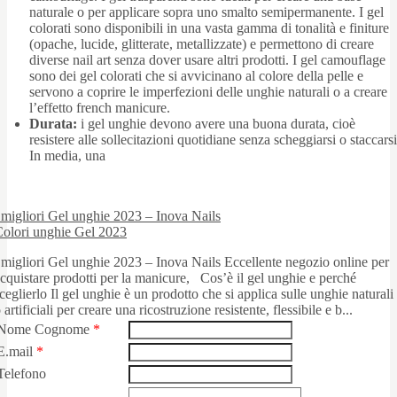
naturale o per applicare sopra uno smalto semipermanente. I gel
colorati sono disponibili in una vasta gamma di tonalità e finiture
(opache, lucide, glitterate, metallizzate) e permettono di creare
diverse nail art senza dover usare altri prodotti. I gel camouflage
sono dei gel colorati che si avvicinano al colore della pelle e
servono a coprire le imperfezioni delle unghie naturali o a creare
l’effetto french manicure.
Durata:
i gel unghie devono avere una buona durata, cioè
resistere alle sollecitazioni quotidiane senza scheggiarsi o staccarsi
In media, una
 migliori Gel unghie 2023 – Inova Nails
olori unghie Gel 2023
 migliori Gel unghie 2023 – Inova Nails Eccellente negozio online per
cquistare prodotti per la manicure, Cos’è il gel unghie e perché
ceglierlo Il gel unghie è un prodotto che si applica sulle unghie naturali
 artificiali per creare una ricostruzione resistente, flessibile e b...
Nome Cognome
*
E.mail
*
Telefono