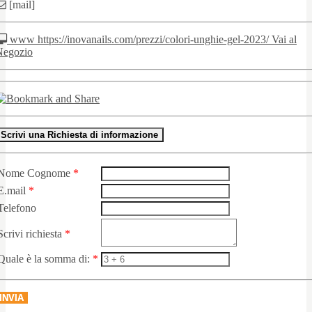
[mail]
www https://inovanails.com/prezzi/colori-unghie-gel-2023/ Vai al
Negozio
Scrivi una Richiesta di informazione
Nome Cognome
*
E.mail
*
Telefono
Scrivi richiesta
*
Quale è la somma di:
*
INVIA