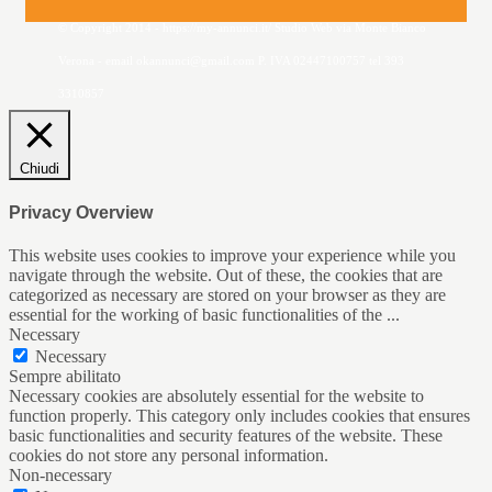
© Copyright 2014 - https://my-annunci.it/ Studio Web via Monte Bianco
Verona - email okannunci@gmail.com P. IVA 02447100757 tel 393
3310857
Chiudi
Privacy Overview
This website uses cookies to improve your experience while you
navigate through the website. Out of these, the cookies that are
categorized as necessary are stored on your browser as they are
essential for the working of basic functionalities of the
...
Necessary
Necessary
Sempre abilitato
Necessary cookies are absolutely essential for the website to
function properly. This category only includes cookies that ensures
basic functionalities and security features of the website. These
cookies do not store any personal information.
Non-necessary