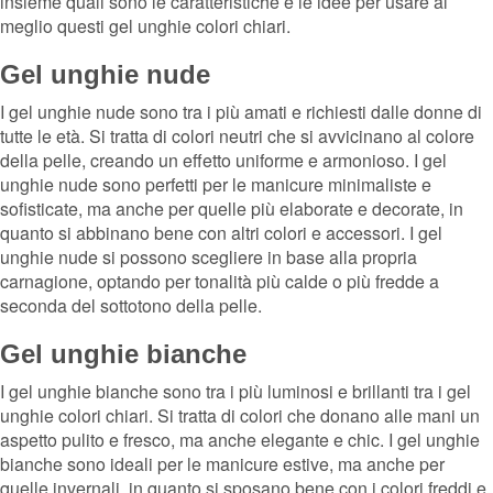
insieme quali sono le caratteristiche e le idee per usare al
meglio questi gel unghie colori chiari.
Gel unghie nude
I gel unghie nude sono tra i più amati e richiesti dalle donne di
tutte le età. Si tratta di colori neutri che si avvicinano al colore
della pelle, creando un effetto uniforme e armonioso. I gel
unghie nude sono perfetti per le manicure minimaliste e
sofisticate, ma anche per quelle più elaborate e decorate, in
quanto si abbinano bene con altri colori e accessori. I gel
unghie nude si possono scegliere in base alla propria
carnagione, optando per tonalità più calde o più fredde a
seconda del sottotono della pelle.
Gel unghie bianche
I gel unghie bianche sono tra i più luminosi e brillanti tra i gel
unghie colori chiari. Si tratta di colori che donano alle mani un
aspetto pulito e fresco, ma anche elegante e chic. I gel unghie
bianche sono ideali per le manicure estive, ma anche per
quelle invernali, in quanto si sposano bene con i colori freddi e