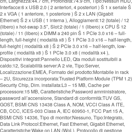
cm, Larghezza:44.7 cm, Profondità:74.9 cm, Tipo:Nessun HDD,
Interfacce:6 x USB 2.0 ( 2 anteriori, 4 posteriori ) Š 1 x seriale Š
2 x VGA ( 1 anteriore, 1 posteriore ) Š 2 x LAN (Gigabit
Ethernet) Š 2 x USB ( 1 interna ), Alloggiamenti:12 (totale) / 12
(libero) x hot-swap 3.5″, Slot:2 (totale) / 1 (libero) x CPU Š 12
(totale) / 11 (libero) x DIMM a 240 pin Š 1 PCIe 3.0 x16 – full-
length, full-height ( modalità x8 ) Š 1 PCIe 3.0 x16 – half-length,
full-height ( modalità x8 ) Š 2 PCIe 3.0 x16 – half-length, low-
profile ( modalità x8 ) Š 1 PCIe 3.0 x8 ( modalità x4 ),
Dispositivi integrati:Pannello LED, Qta moduli sostituibili a
caldo:12, Scalabilità server:A 2 vie, Tipo:Server,
Localizzazione:EMEA, Formato del prodotto:Montabile in rack
– 2U, Sicurezza incorporata:Trusted Platform Module (TPM 1.2)
Security Chip, Dim. installata:L3 – 15 MB, Cache per
processore:15 MB, Caratteristiche:Password amministratore,
password all’accensione, Standard di conformità:TUV GS,
GOST, BSMI CNS 13438 Class A, NOM, VCCI Class A ITE,
CB, CCC, ICES-003 Class A, IEC 60950-1, FCC Part 15 A,
BSMI CNS 14336, Tipo di monitor:Nessuno, Tipo:Integrato,
Data Link Protocol:Ethernet, Fast Ethernet, Gigabit Ethernet,
Caratteristiche:Wake on LAN (WoL), Protocollo di gestione