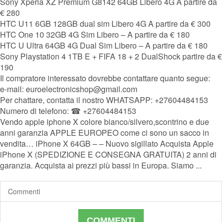
Sony Xperia XZ Premium G8142 64GB Libero 4G A partire da
€ 280
HTC U11 6GB 128GB dual sim Libero 4G A partire da € 300
HTC One 10 32GB 4G Sim Libero – A partire da € 180
HTC U Ultra 64GB 4G Dual Sim Libero – A partire da € 180
Sony Playstation 4 1TB E + FIFA 18 + 2 DualShock partire da €
190
Il compratore interessato dovrebbe contattare quanto segue:
e-mail: euroelectronicshop@gmail.com
Per chattare, contatta il nostro WHATSAPP: +27604484153
Numero di telefono: ☎ +27604484153
Vendo apple iphone X colore bianco/silvero,scontrino e due
anni garanzia APPLE EUROPEO come ci sono un sacco in
vendita… iPhone X 64GB – – Nuovo sigillato Acquista Apple
iPhone X (SPEDIZIONE E CONSEGNA GRATUITA) 2 anni di
garanzia. Acquista ai prezzi più bassi in Europa. Siamo ...
Commenti
COMMENTI