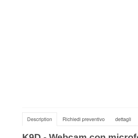
Description
Richiedi preventivo
dettagli
K9D - Webcam con microfono