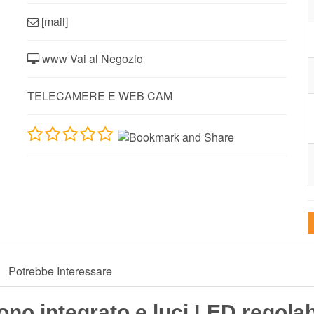
[mail]
www Vai al Negozio
TELECAMERE E WEB CAM
Potrebbe Interessare
 integrato e luci LED regolabil