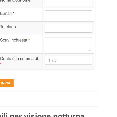
E.mail
*
Telefono
Scrivi richiesta
*
Quale è la somma di:
*
INVIA
i per visione notturna,