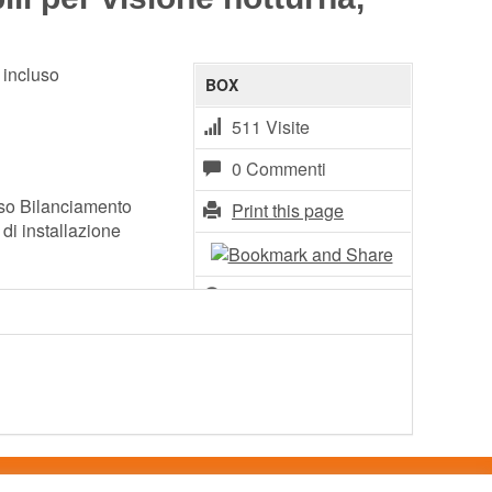
 incluso
BOX
511 Visite
0 Commenti
uso Bilanciamento
Print this page
di installazione
+ FAVORITI
Leave Feedback