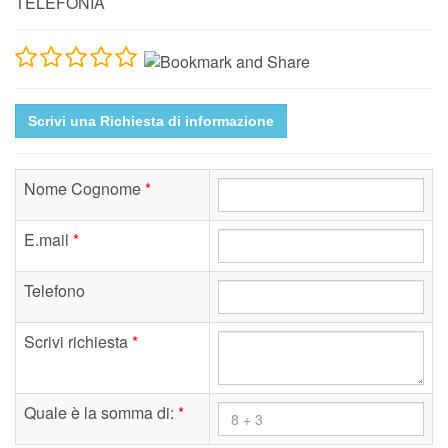
TELEFONIA
Scrivi una Richiesta di informazione
Nome Cognome
*
E.mail
*
Telefono
Scrivi richiesta
*
Quale è la somma di:
*