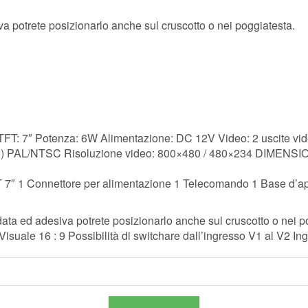
a potrete posizionarlo anche sul cruscotto o nei poggiatesta.
 TFT: 7″ Potenza: 6W Alimentazione: DC 12V Video: 2 uscite vid
one) PAL/NTSC Risoluzione video: 800×480 / 480×234 DIMENS
T 7″ 1 Connettore per alimentazione 1 Telecomando 1 Base d’a
ata ed adesiva potrete posizionarlo anche sul cruscotto o nei p
suale 16 : 9 Possibilità di switchare dall’ingresso V1 al V2 In