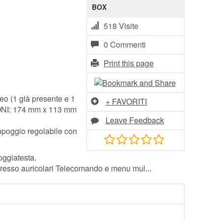
BOX
518 Visite
0 Commenti
Print this page
eo (1 già presente e 1
+ FAVORITI
IONI: 174 mm x 113 mm
Leave Feedback
ppoggio regolabile con
oggiatesta.
gresso auricolari Telecomando e menu mul...