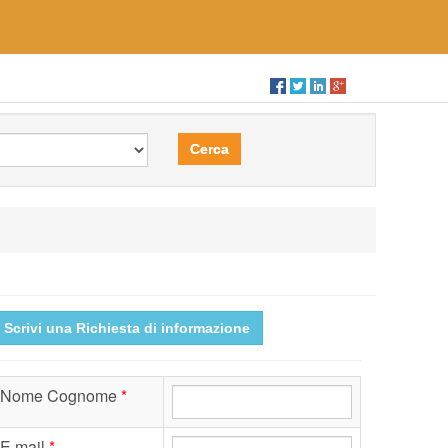
Cerca
Scrivi una Richiesta di informazione
Nome Cognome
*
E.mail
*