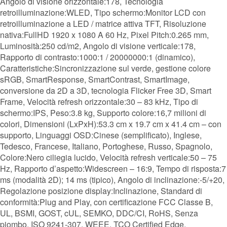
Angolo di visione orizzontale:178, Tecnologia
retroilluminazione:WLED, Tipo schermo:Monitor LCD con
retroilluminazione a LED / matrice attiva TFT, Risoluzione
nativa:FullHD 1920 x 1080 A 60 Hz, Pixel Pitch:0.265 mm,
Luminosità:250 cd/m2, Angolo di visione verticale:178,
Rapporto di contrasto:1000:1 / 20000000:1 (dinamico),
Caratteristiche:Sincronizzazione sul verde, gestione colore
sRGB, SmartResponse, SmartContrast, SmartImage,
conversione da 2D a 3D, tecnologia Flicker Free 3D, Smart
Frame, Velocità refresh orizzontale:30 – 83 kHz, Tipo di
schermo:IPS, Peso:3.8 kg, Supporto colore:16,7 milioni di
colori, Dimensioni (LxPxH):53.3 cm x 19.7 cm x 41.4 cm – con
supporto, Linguaggi OSD:Cinese (semplificato), Inglese,
Tedesco, Francese, Italiano, Portoghese, Russo, Spagnolo,
Colore:Nero ciliegia lucido, Velocità refresh verticale:50 – 75
Hz, Rapporto d’aspetto:Widescreen – 16:9, Tempo di risposta:7
ms (modalità 2D); 14 ms (tipico), Angolo di inclinazione:-5/+20,
Regolazione posizione display:Inclinazione, Standard di
conformità:Plug and Play, con certificazione FCC Classe B,
UL, BSMI, GOST, cUL, SEMKO, DDC/CI, RoHS, Senza
piombo, ISO 9241-307, WEEE, TCO Certified Edge,