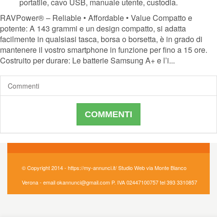
portatile, cavo USB, manuale utente, custodia.
RAVPower® – Reliable • Affordable • Value Compatto e
potente: A 143 grammi e un design compatto, si adatta
facilmente in qualsiasi tasca, borsa o borsetta, è in grado di
mantenere il vostro smartphone in funzione per fino a 15 ore.
Costruito per durare: Le batterie Samsung A+ e l’i...
Commenti
COMMENTI
© Copyright 2014 - https://my-annunci.it/ Studio Web via Monte Bianco
Verona - email okannunci@gmail.com P. IVA 02447100757 tel 393 3310857