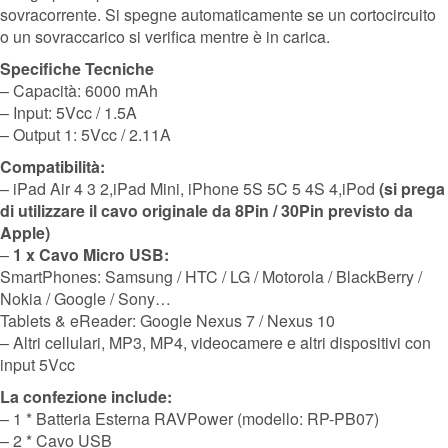
sovracorrente. Si spegne automaticamente se un cortocircuito
o un sovraccarico si verifica mentre è in carica.
Specifiche Tecniche
– Capacità: 6000 mAh
– Input: 5Vcc / 1.5A
– Output 1: 5Vcc / 2.11A
Compatibilità:
– iPad Air 4 3 2,iPad Mini, iPhone 5S 5C 5 4S 4,iPod
(si prega
di utilizzare il cavo originale da 8Pin / 30Pin previsto da
Apple)
–
1 x Cavo Micro USB:
SmartPhones: Samsung / HTC / LG / Motorola / BlackBerry /
Nokia / Google / Sony…
Tablets & eReader: Google Nexus 7 / Nexus 10
– Altri cellulari, MP3, MP4, videocamere e altri dispositivi con
input 5Vcc
La confezione include:
– 1 * Batteria Esterna RAVPower (modello: RP-PB07)
– 2 * Cavo USB