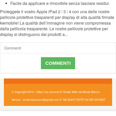
Facile da applicare e rimovibile senza lasciare residui.
Proteggete il vostro Apple iPad 2 / 3 / 4 con una delle nostre
pellicole protettive trasparenti per display di alta qualità firmate
kwmobile! La qualità dell’immagine non viene compromessa
dalla pellicola trasparente. Le nostre pellicole protettive per
display si distinguono dai prodotti a...
Commenti
COMMENTI
© Copyright 2014 - https://my-annunci.it/ Studio Web via Monte Bianco
Verona - email okannunci@gmail.com P. IVA 02447100757 tel 393 3310857