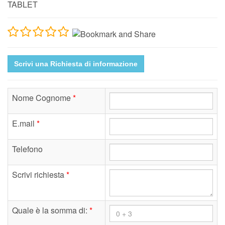
TABLET
Scrivi una Richiesta di informazione
Nome Cognome
*
E.mail
*
Telefono
Scrivi richiesta
*
Quale è la somma di:
*