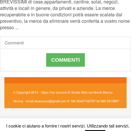
BREVISSIMI di case,appartamenti, cantine, solai, negozi,
attività e locali in genere, da privati e aziende. La merce
recuperabile e in buone condizioni potrà essere scalata dal
preventivo, la merce da eliminare verrà conferita a vostro nome
presso ...
Commenti
COMMENTI
© Copyright 2014 - https://my-annunci.it/ Studio Web via Monte Bianco
Verona - email okannunci@gmail.com P. IVA 02447100757 tel 393 3310857
I cookie ci aiutano a fornire i nostri servizi. Utilizzando tali servizi,