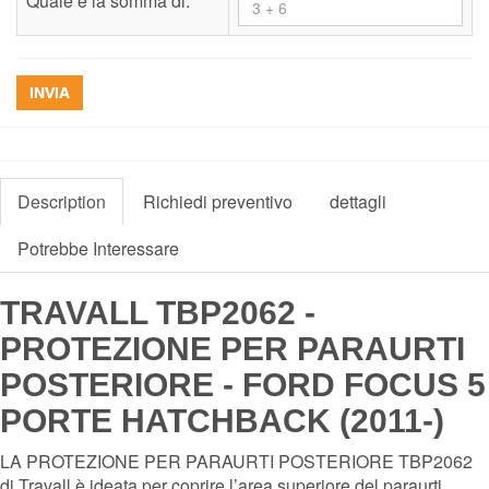
Quale è la somma di:
*
INVIA
Description
Richiedi preventivo
dettagli
Potrebbe Interessare
TRAVALL TBP2062 -
PROTEZIONE PER PARAURTI
POSTERIORE - FORD FOCUS 5
PORTE HATCHBACK (2011-)
LA PROTEZIONE PER PARAURTI POSTERIORE TBP2062
di Travall è ideata per coprire l’area superiore del paraurti