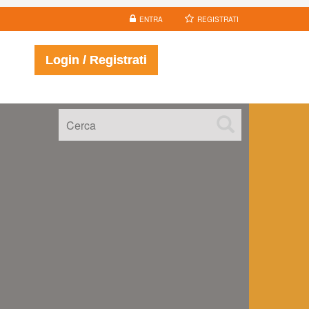
ENTRA
REGISTRATI
Login / Registrati