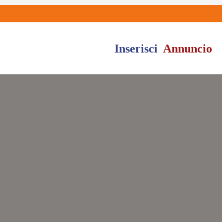
Inserisci
Annuncio