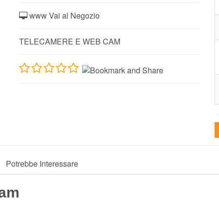
www Vai al Negozio
TELECAMERE E WEB CAM
Potrebbe Interessare
cam