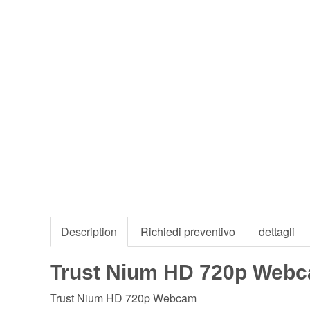
Description
Richiedi preventivo
dettagli
Trust Nium HD 720p Web
Trust Nium HD 720p Webcam