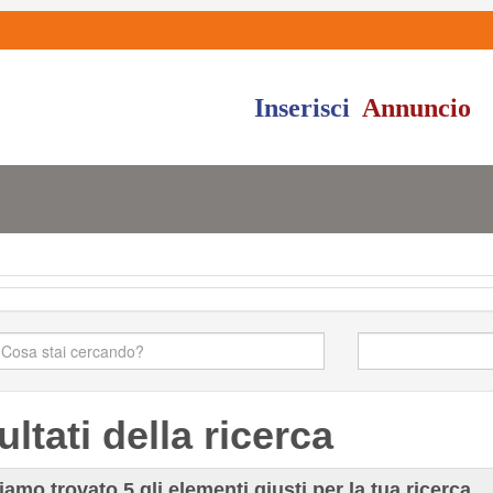
Inserisci
Annuncio
ultati della ricerca
iamo trovato
5
gli elementi giusti per la tua ricerca