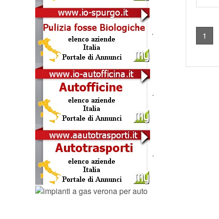
.
1
.
.