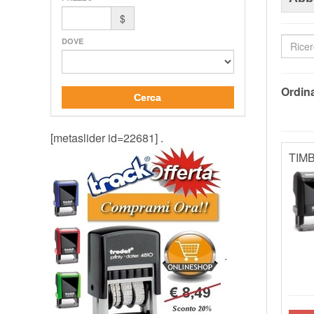
$
DOVE
Ordina
Cerca
[metaslider id=22681] .
TIMB
.