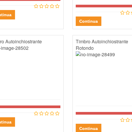
tinua
Continua
ro Autoinchiostrante
Timbro Autoinchiostrante
Rotondo
tinua
Continua