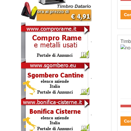
Con
.
Timb
.
.
Con